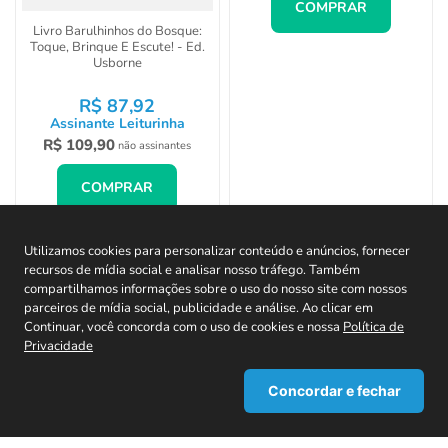
Livro Barulhinhos do Bosque:
Meu livro de cheiros e cores: As
Toque, Brinque E Escute! - Ed.
frutas- Ed Catapulta
Usborne
R$
87
,
92
R$
67
,
92
Assinante Leiturinha
Assinante Leiturinha
R$
109
,
90
R$
84
,
90
não assinantes
não assinantes
COMPRAR
COMPRAR
Utilizamos cookies para personalizar conteúdo e anúncios, fornecer
recursos de mídia social e analisar nosso tráfego. Também
compartilhamos informações sobre o uso do nosso site com nossos
CADASTRE-SE EM NOSSA NEWSLETTER E
parceiros de mídia social, publicidade e análise. Ao clicar em
RECEBA TODAS AS NOVIDADES!
Continuar, você concorda com o uso de cookies e nossa
Política de
Privacidade
Concordar e fechar