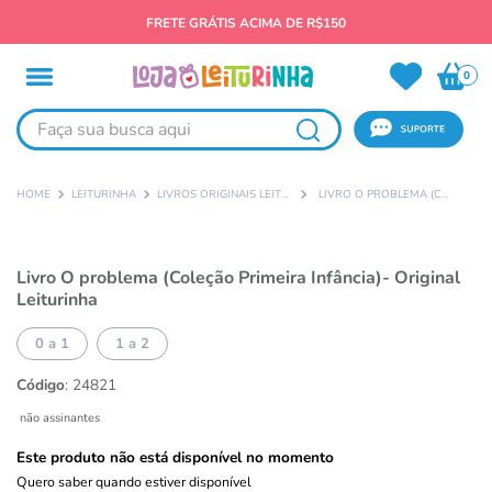
FRETE GRÁTIS ACIMA DE R$150
0
Faça sua busca aqui
LEITURINHA
LIVROS ORIGINAIS LEITURINHA
LIVRO O PROBLEMA (COLEÇÃO PRIMEIRA INFÂNCIA)- ORIGINAL LEITURINHA
Livro O problema (Coleção Primeira Infância)- Original
Leiturinha
0 a 1
1 a 2
Código
:
24821
não assinantes
Este produto não está disponível no momento
Quero saber quando estiver disponível