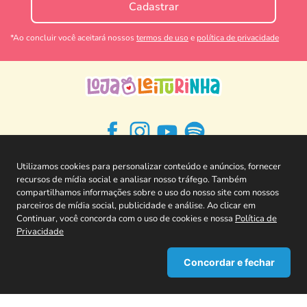
Coleção de Livros One Piece -
Livro Abrace seu filho - Ed
Panini
Belas-Letras
R$
183
,
76
R$
55
,
92
Assinante Leiturinha
Assinante Leiturinha
R$
329
,
70
R$
69
,
90
não assinantes
R$
229
,
70
não assinantes
COMPRAR
COMPRAR
Utilizamos cookies para personalizar conteúdo e anúncios, fornecer
recursos de mídia social e analisar nosso tráfego. Também
compartilhamos informações sobre o uso do nosso site com nossos
parceiros de mídia social, publicidade e análise. Ao clicar em
CADASTRE-SE EM NOSSA NEWSLETTER E
Continuar, você concorda com o uso de cookies e nossa
Política de
Privacidade
RECEBA TODAS AS NOVIDADES!
Concordar e fechar