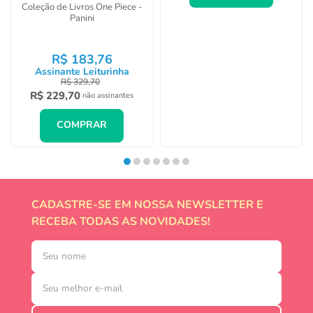
R$
71
,
40
Assinante Leiturinha
R$
159
,
80
R$
84
,
00
não assinantes
COMPRAR
Quem viu, viu também