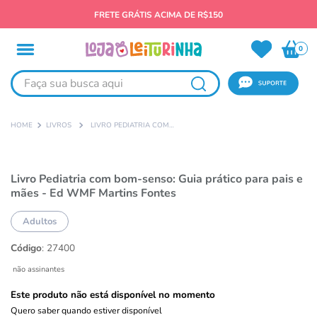
FRETE GRÁTIS ACIMA DE R$150
0
Faça sua busca aqui
LIVROS
LIVRO PEDIATRIA COM BOM-SENSO: GUIA PRÁTICO PARA PAIS E MÃES - ED WMF MARTINS FONTES
Livro Pediatria com bom-senso: Guia prático para pais e
mães - Ed WMF Martins Fontes
Adultos
Código
:
27400
não assinantes
Este produto não está disponível no momento
Quero saber quando estiver disponível