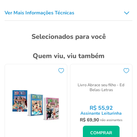
Ver Mais Informações Técnicas
Selecionados para você
O Diário da Minha Gravidez -
Um Manual Completo Para Sua
Gestação - VR Editora
R$
67
,
92
Assinante Leiturinha
R$
79
,
90
não assinantes
Coleção de Livros
COMPRAR
Parentalidade: Abrace seu filho
e O Poder do Eu Te Amo