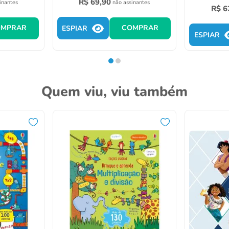
R$
69
,
90
inantes
não assinantes
R$
6
OMPRAR
COMPRAR
ESPIAR
ESPIAR
Quem viu, viu também