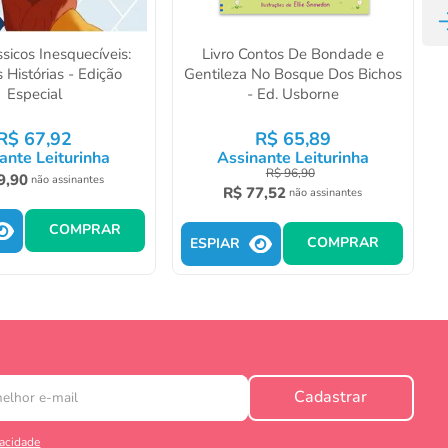
ssicos Inesquecíveis:
Livro Contos De Bondade e
 Histórias - Edição
Gentileza No Bosque Dos Bichos
Especial
- Ed. Usborne
R$
67
,
92
R$
65
,
89
ante Leiturinha
Assinante Leiturinha
R$
96
,
90
9
,
90
não assinantes
R$
77
,
52
não assinantes
COMPRAR
COMPRAR
ESPIAR
Cadastrar
vacidade