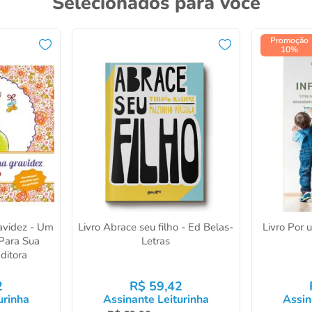
Selecionados para você
Promoção
10%
avidez - Um
Livro Abrace seu filho - Ed Belas-
Livro Por u
Para Sua
Letras
ditora
2
R$
59
,
42
urinha
Assinante Leiturinha
Assin