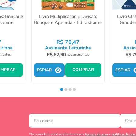
s: Brincar e
Livro Multiplicação e Divisão:
Livro Clá
Usborne
Brinque e Aprenda - Ed. Usborne
Grandes
7
R$
70
,
47
urinha
Assinante Leiturinha
Assin
R$
82
,
90
R$
7
inantes
não assinantes
OMPRAR
COMPRAR
ESPIAR
ESPIAR
*Ao concluir você aceitará nossos
termos de uso
e
política de pri