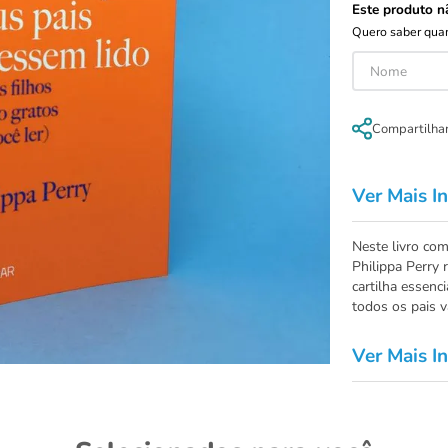
Este produto n
Quero saber quan
Compartilha
Ver Mais I
Neste livro com
Philippa Perry 
cartilha essenc
todos os pais v
Ver Mais I