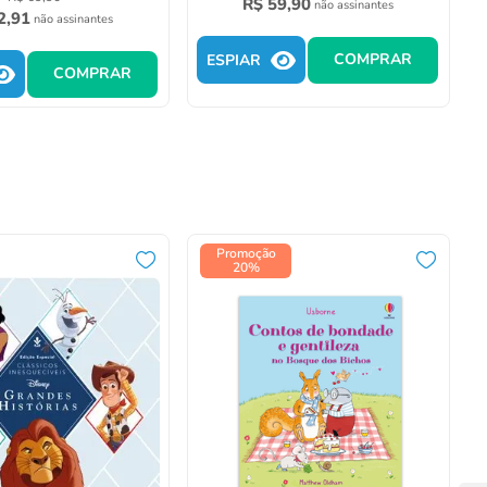
R$
59
,
90
não assinantes
2
,
91
não assinantes
COMPRAR
ESPIAR
COMPRAR
Promoção
20%