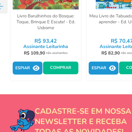
Livro Barulhinhos do Bosque:
Meu Livro de Tabuada
Toque, Brinque E Escute! - Ed.
aprender - Ed. 
Usborne
R$
93
,
42
R$
70
,
4
Assinante Leiturinha
Assinante Leit
R$
109
,
90
R$
82
,
90
não assinantes
não ass
COMPRAR
C
ESPIAR
ESPIAR
CADASTRE-SE EM NOSSA
NEWSLETTER E RECEBA
TODAS AS NOVIDADES!