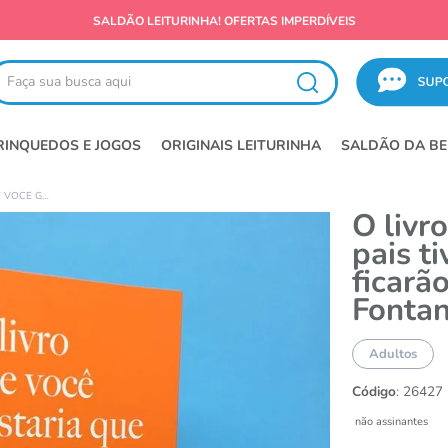
SALDÃO LEITURINHA! OFERTAS IMPERDÍVEIS
ça sua busca aqui
RINQUEDOS E JOGOS
ORIGINAIS LEITURINHA
SALDÃO DA BE
O LIVRO QUE VOCÊ GOSTARIA QUE SEUS PAIS TIVESSEM LIDO (E SEUS FILHOS FICARÃO GRATOS POR VOCÊ LER) - ED FONTANAR
O livr
pais ti
ficarã
Fontan
Adultos
Código
:
26427
não assinantes