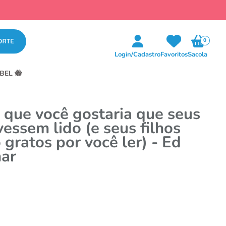
0
Login/Cadastro
Favoritos
Sacola
BEL 🐝
o que você gostaria que seus
vessem lido (e seus filhos
o gratos por você ler) - Ed
ar