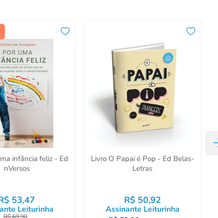
ma infância feliz - Ed
Livro O Papai é Pop - Ed Belas-
nVersos
Letras
R$
53
,
47
R$
50
,
92
ante Leiturinha
Assinante Leiturinha
R$
69
,
90