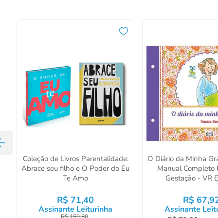
Coleção de Livros Parentalidade:
O Diário da Minha Gr
Abrace seu filho e O Poder do Eu
Manual Completo 
Te Amo
Gestação - VR E
R$
71
,
40
R$
67
,
9
Assinante Leiturinha
Assinante Leit
R$
159
,
80