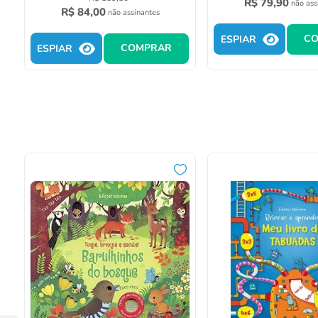
R$
79
,
90
não ass
R$
84
,
00
não assinantes
C
ESPIAR
COMPRAR
ESPIAR