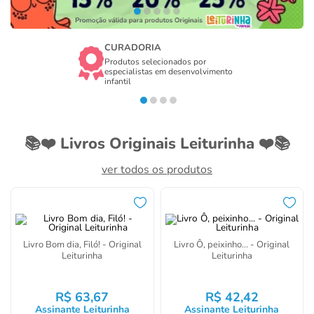
CURADORIA
Produtos selecionados por
especialistas em desenvolvimento
infantil
📚❤️ Livros Originais Leiturinha ❤️📚
ver todos os produtos
Livro Bom dia, Filó! - Original
Livro Ô, peixinho... - Original
Leiturinha
Leiturinha
R$
63
,
67
R$
42
,
42
Assinante Leiturinha
Assinante Leiturinha