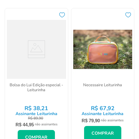
ver todos os produtos
Bolsa do Lui Edição especial -
Necessaire Leiturinha
Leiturinha
R$
38
,
21
R$
67
,
92
Assinante Leiturinha
Assinante Leiturinha
R$
89
,
90
R$
79
,
90
não assinantes
R$
44
,
95
não assinantes
COMPRAR
COMPRAR