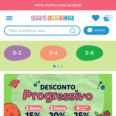
FRETE GRÁTIS ACIMA DE R$150
0
Faça sua busca aqui
0-2
3-4
5-6