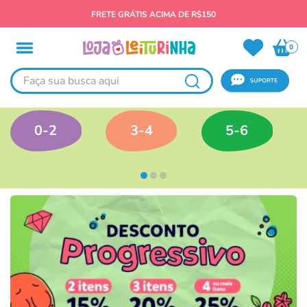
FRETE GRÁTIS ACIMA DE R$150
0
Faça sua busca aqui
0-2
3-4
5-6