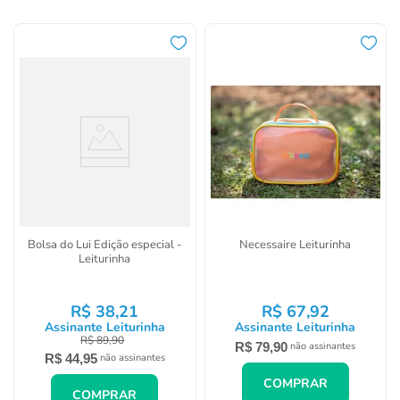
ver todos os produtos
Bolsa do Lui Edição especial -
Necessaire Leiturinha
Leiturinha
R$
38
,
21
R$
67
,
92
Assinante Leiturinha
Assinante Leiturinha
R$
89
,
90
R$
79
,
90
não assinantes
R$
44
,
95
não assinantes
COMPRAR
COMPRAR