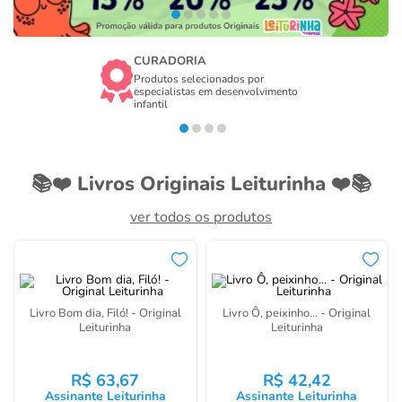
CURADORIA
Produtos selecionados por
especialistas em desenvolvimento
infantil
📚❤️ Livros Originais Leiturinha ❤️📚
ver todos os produtos
Livro Bom dia, Filó! - Original
Livro Ô, peixinho... - Original
Leiturinha
Leiturinha
R$
63
,
67
R$
42
,
42
Assinante Leiturinha
Assinante Leiturinha