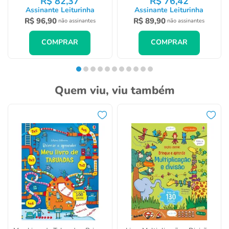
R$
82
,
37
R$
76
,
42
Assinante Leiturinha
Assinante Leiturinha
R$
96
,
90
R$
89
,
90
não assinantes
não assinantes
COMPRAR
COMPRAR
Quem viu, viu também