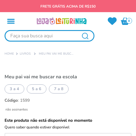
FRETE GRÁTIS ACIMA DE R$150
0
Faça sua busca aqui
LIVROS
MEU PAI VAI ME BUSCAR NA ESCOLA
Meu pai vai me buscar na escola
3 a 4
5 a 6
7 a 8
Código
:
1599
não assinantes
Este produto não está disponível no momento
Quero saber quando estiver disponível