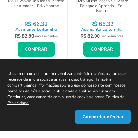
Meu Livro de Tabuadas: Brincar
Livro Multiplicação e Divisão:
e aprender - Ed. Usborne
Brinque e Aprenda - Ed.
Usborne
R$
66
,
32
R$
66
,
32
Assinante Leiturinha
Assinante Leiturinha
R$
82
,
90
R$
82
,
90
não assinantes
não assinantes
COMPRAR
COMPRAR
Utilizamos cookies para personalizar conteúdo e anúncios, fornecer
recursos de mídia social e analisar nosso tráfego. Também
CADASTRE-SE EM NOSSA NEWSLETTER E
compartilhamos informações sobre o uso do nosso site com nossos
RECEBA TODAS AS NOVIDADES!
parceiros de mídia social, publicidade e análise. Ao clicar em
Continuar, você concorda com o uso de cookies e nossa
Política de
Privacidade
Concordar e fechar
Cadastrar