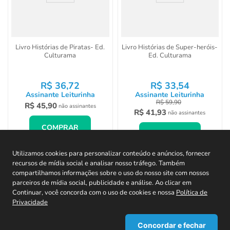
Livro Histórias de Piratas- Ed.
Livro Histórias de Super-heróis-
Culturama
Ed. Culturama
R$
36
,
72
R$
33
,
54
Assinante Leiturinha
Assinante Leiturinha
R$
59
,
90
R$
45
,
90
não assinantes
R$
41
,
93
não assinantes
COMPRAR
COMPRAR
Utilizamos cookies para personalizar conteúdo e anúncios, fornecer
recursos de mídia social e analisar nosso tráfego. Também
compartilhamos informações sobre o uso do nosso site com nossos
parceiros de mídia social, publicidade e análise. Ao clicar em
CADASTRE-SE EM NOSSA NEWSLETTER E
Continuar, você concorda com o uso de cookies e nossa
Política de
Privacidade
RECEBA TODAS AS NOVIDADES!
Concordar e fechar