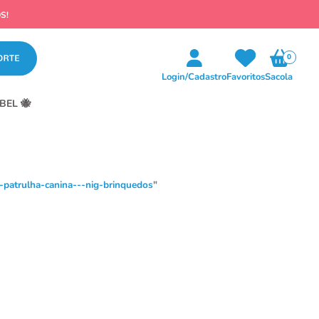
S!
0
Login/Cadastro
Favoritos
Sacola
BEL 🐝
patrulha-canina---nig-brinquedos
"