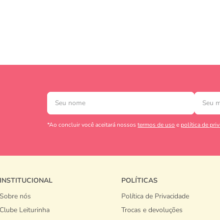
*Ao concluir você aceitará nossos
termos de uso
e
política de pri
INSTITUCIONAL
POLÍTICAS
Sobre nós
Política de Privacidade
Clube Leiturinha
Trocas e devoluções