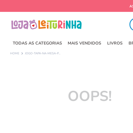
A
Fa
TODAS AS CATEGORIAS
MAIS VENDIDOS
LIVROS
B
JOGO-TAPA-NA-MESA-PATRULHA-CANINA---NIG-BRINQUEDOS
OOPS!