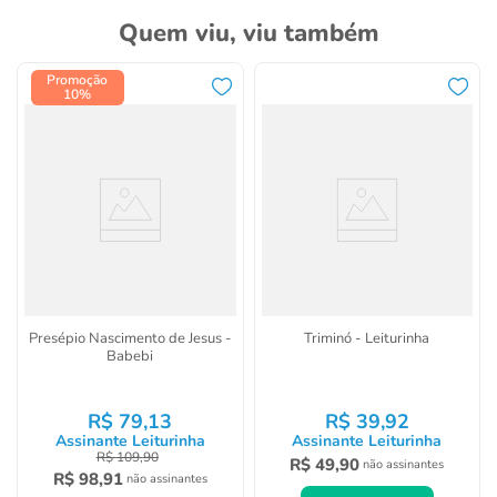
Quem viu, viu também
Promoção
10%
Presépio Nascimento de Jesus -
Triminó - Leiturinha
Babebi
R$
79
,
13
R$
39
,
92
Assinante Leiturinha
Assinante Leiturinha
R$
109
,
90
R$
49
,
90
não assinantes
R$
98
,
91
não assinantes