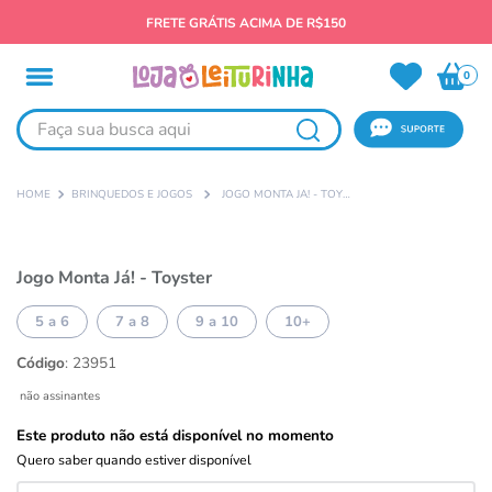
FRETE GRÁTIS ACIMA DE R$150
0
Faça sua busca aqui
BRINQUEDOS E JOGOS
JOGO MONTA JÁ! - TOYSTER
Jogo Monta Já! - Toyster
5 a 6
7 a 8
9 a 10
10+
Código
:
23951
não assinantes
Este produto não está disponível no momento
Quero saber quando estiver disponível