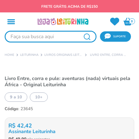
FRETE GRÁTIS ACIMA DE R$150
0
Faça sua busca aqui
LEITURINHA
LIVROS ORIGINAIS LEITURINHA
LIVRO ENTRE, CORRA E PULE: AVENTURAS (NADA) VIRTUAIS PELA ÁFRICA - ORIGINAL LEITURINHA
Livro Entre, corra e pule: aventuras (nada) virtuais pela
África - Original Leiturinha
9 a 10
10+
Código
:
23645
R$
42
,
42
Assinante Leiturinha