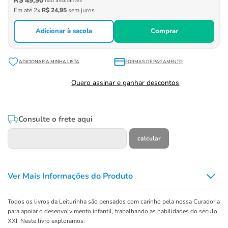
R$
49
,
90
não assinantes
Em até
2
x
R$
24
,
95
sem juros
Adicionar à sacola
Comprar
FORMAS DE PAGAMENTO
Quero assinar e ganhar descontos
Consulte o frete aqui
Ver Mais Informações do Produto
Todos os livros da Leiturinha são pensados com carinho pela nossa Curadoria
para apoiar o desenvolvimento infantil, trabalhando as habilidades do século
XXI. Neste livro exploramos: