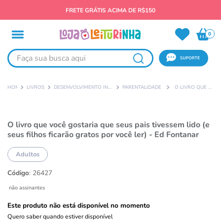
FRETE GRÁTIS ACIMA DE R$150
0
Faça sua busca aqui
LIVROS
DESENVOLVIMENTO INFANTIL
PARENTALIDADE
O LIVRO QUE VOCÊ GOSTARIA QUE SEUS PAIS TIVESSEM LIDO (E SEUS FILHOS FICARÃO GRATOS POR VOCÊ LER) - ED FONTANAR
O livro que você gostaria que seus pais tivessem lido (e
seus filhos ficarão gratos por você ler) - Ed Fontanar
Adultos
Código
:
26427
não assinantes
Este produto não está disponível no momento
Quero saber quando estiver disponível