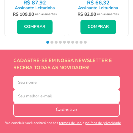
R$
87
,
92
R$
66
,
32
Assinante Leiturinha
Assinante Leiturinha
R$
109
,
90
R$
82
,
90
não assinantes
não assinantes
COMPRAR
COMPRAR
CADASTRE-SE EM NOSSA NEWSLETTER E
RECEBA TODAS AS NOVIDADES!
Cadastrar
*Ao concluir você aceitará nossos
termos de uso
e
política de privacidade