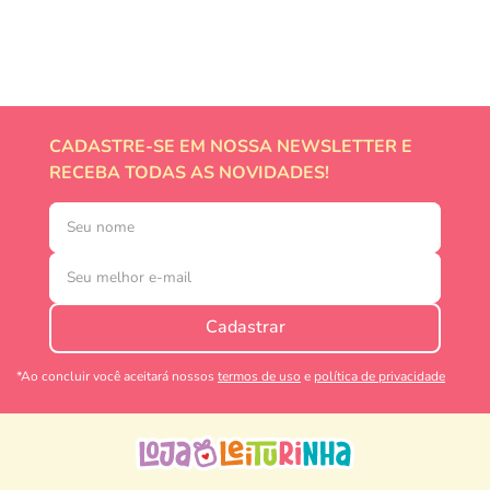
CADASTRE-SE EM NOSSA NEWSLETTER E
RECEBA TODAS AS NOVIDADES!
Cadastrar
*Ao concluir você aceitará nossos
termos de uso
e
política de privacidade