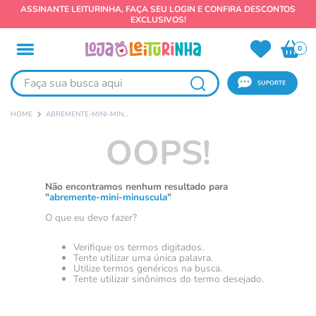
ASSINANTE LEITURINHA, FAÇA SEU LOGIN E CONFIRA DESCONTOS
EXCLUSIVOS!
0
Faça sua busca aqui
ABREMENTE-MINI-MINUSCULA
OOPS!
Não encontramos nenhum resultado para
"
abremente-mini-minuscula
"
O que eu devo fazer?
Verifique os termos digitados.
Tente utilizar uma única palavra.
Utilize termos genéricos na busca.
Tente utilizar sinônimos do termo desejado.