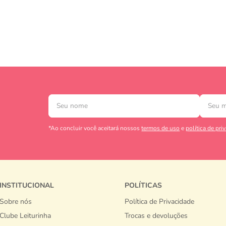
*Ao concluir você aceitará nossos
termos de uso
e
política de pri
INSTITUCIONAL
POLÍTICAS
Sobre nós
Política de Privacidade
Clube Leiturinha
Trocas e devoluções