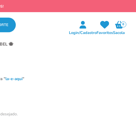
0
Login/Cadastro
Favoritos
Sacola
BEL 🐝
a "
la-e-aqui
"
 desejado.