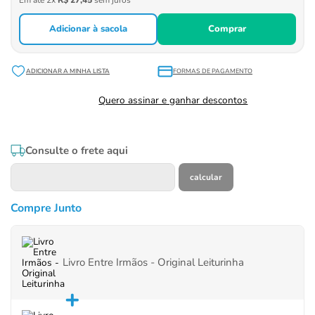
Em até
2
x
R$
27
,
45
sem juros
Adicionar à sacola
Comprar
FORMAS DE PAGAMENTO
Quero assinar e ganhar descontos
Consulte o frete aqui
Compre Junto
Livro Entre Irmãos - Original Leiturinha
+