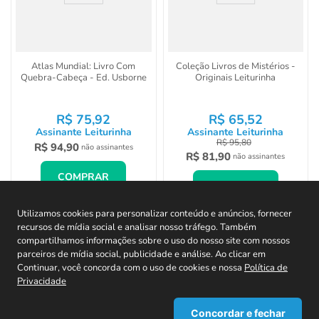
Atlas Mundial: Livro Com
Coleção Livros de Mistérios -
Quebra-Cabeça - Ed. Usborne
Originais Leiturinha
R$
75
,
92
R$
65
,
52
Assinante Leiturinha
Assinante Leiturinha
R$
95
,
80
R$
94
,
90
não assinantes
R$
81
,
90
não assinantes
COMPRAR
COMPRAR
Utilizamos cookies para personalizar conteúdo e anúncios, fornecer
recursos de mídia social e analisar nosso tráfego. Também
compartilhamos informações sobre o uso do nosso site com nossos
parceiros de mídia social, publicidade e análise. Ao clicar em
CADASTRE-SE EM NOSSA NEWSLETTER E
Continuar, você concorda com o uso de cookies e nossa
Política de
Privacidade
RECEBA TODAS AS NOVIDADES!
Concordar e fechar