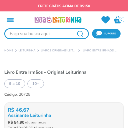
FRETE GRÁTIS ACIMA DE R$150
0
Faça sua busca aqui
LEITURINHA
LIVROS ORIGINAIS LEITURINHA
LIVRO ENTRE IRMÃOS - ORIGINAL LEITURINHA
Livro Entre Irmãos - Original Leiturinha
9 a 10
10+
Código
:
20725
R$
46
,
67
Assinante Leiturinha
R$
54
,
90
não assinantes