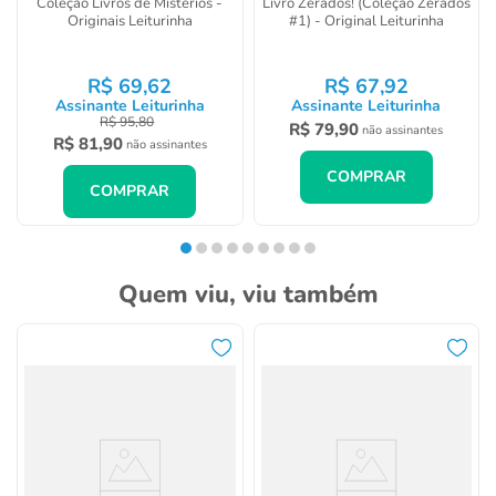
Coleção Livros de Mistérios -
Livro Zerados! (Coleção Zerados
Originais Leiturinha
#1) - Original Leiturinha
R$
69
,
62
R$
67
,
92
Assinante Leiturinha
Assinante Leiturinha
R$
95
,
80
R$
79
,
90
não assinantes
R$
81
,
90
não assinantes
COMPRAR
COMPRAR
Quem viu, viu também