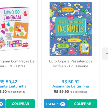
Tangram Com Peças De
Livro Jogos e Passatempos
ra - Ed. Zastras
Incríveis - Ed Usborne
R$
59
,
42
R$
50
,
92
ante Leiturinha
Assinante Leiturinha
9
,
90
R$
59
,
90
não assinantes
não assinantes
COMPRAR
COMPRAR
ESPIAR