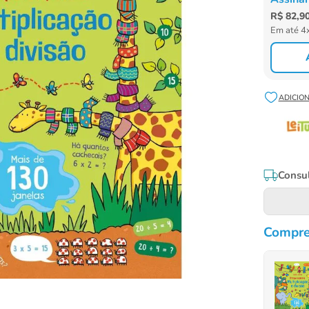
R$
82
,
9
Em até
4
Consul
Compre