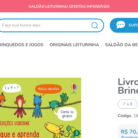
SALDÃO LEITURINHA! OFERTAS IMPERDÍVEIS
ça sua busca aqui
RINQUEDOS E JOGOS
ORIGINAIS LEITURINHA
SALDÃO DA BE
Livr
Brin
7 a 8
Código
:
1
R$
70
,
Assinan