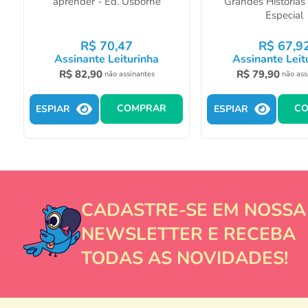
aprender - Ed. Usborne
Grandes Histórias 
Especial
R$
70
,
47
R$
67
,
9
Assinante Leiturinha
Assinante Leit
R$
82
,
90
R$
79
,
90
não assinantes
não ass
COMPRAR
C
ESPIAR
ESPIAR
CADASTRE-SE EM NOSSA
NEWSLETTER E RECEBA
TODAS AS NOVIDADES!