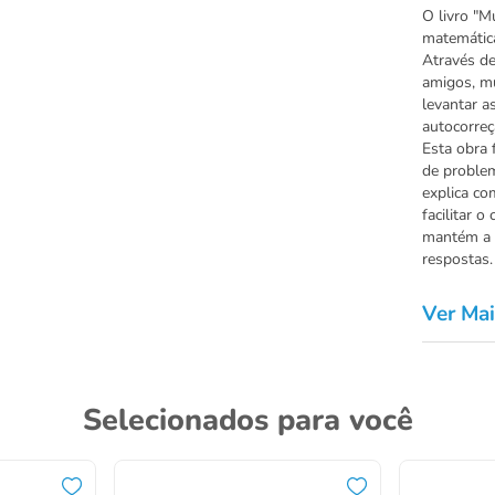
O livro "M
matemática
Através de 
amigos, mu
levantar a
autocorreç
Esta obra 
de problem
explica co
facilitar 
mantém a 
respostas.
Ver Mai
Selecionados para você