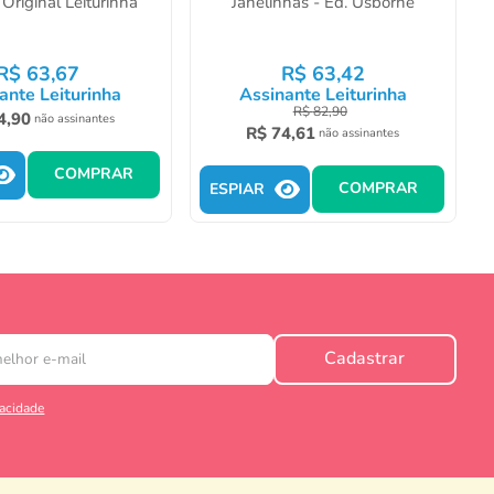
Original Leiturinha
Janelinhas - Ed. Usborne
R$
63
,
67
R$
63
,
42
ante Leiturinha
Assinante Leiturinha
R$
82
,
90
4
,
90
não assinantes
R$
74
,
61
não assinantes
COMPRAR
COMPRAR
ESPIAR
Cadastrar
vacidade