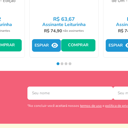
- Edição
de Um - 
2
R$
63
,
67
urinha
Assinante Leiturinha
Assin
R$
74
,
90
R$
7
inantes
não assinantes
OMPRAR
COMPRAR
ESPIAR
ESPIAR
*Ao concluir você aceitará nossos
termos de uso
e
política de pri