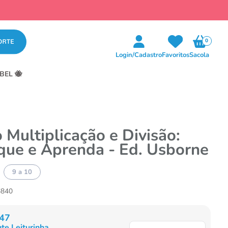
0
Login/Cadastro
Favoritos
Sacola
BEL 🐝
o Multiplicação e Divisão:
que e Aprenda - Ed. Usborne
9 a 10
6840
47
te Leiturinha