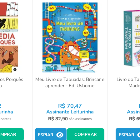
dos Porquês
Meu Livro de Tabuadas: Brincar e
Livro do 
a
aprender - Ed. Usborne
Madei
2
R$
70
,
47
urinha
Assinante Leiturinha
Assin
R$
82
,
90
R$
6
inantes
não assinantes
OMPRAR
COMPRAR
ESPIAR
ESPIAR