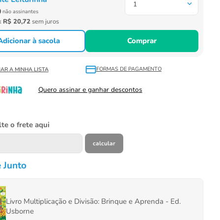
1
0
não assinantes
x
R$
20
,
72
sem juros
Adicionar à sacola
Comprar
FORMAS DE PAGAMENTO
Quero assinar e ganhar descontos
te o frete aqui
 Junto
Livro Multiplicação e Divisão: Brinque e Aprenda - Ed.
Usborne