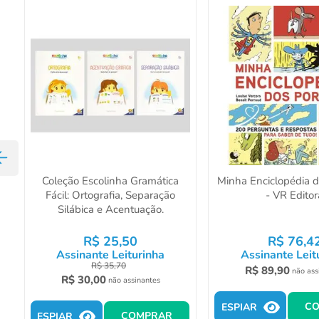
Coleção Escolinha Gramática
Minha Enciclopédia 
Fácil: Ortografia, Separação
- VR Editor
Silábica e Acentuação.
R$
25
,
50
R$
76
,
4
Assinante Leiturinha
Assinante Leit
R$
35
,
70
R$
89
,
90
não ass
R$
30
,
00
não assinantes
C
ESPIAR
COMPRAR
ESPIAR