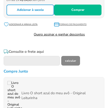
Em até
2
x
R$
24
,
95
sem juros
Adicionar à sacola
Comprar
FORMAS DE PAGAMENTO
Quero assinar e ganhar descontos
Consulte o frete aqui
Compre Junto
Livro O short azul do meu avô - Original
Leiturinha