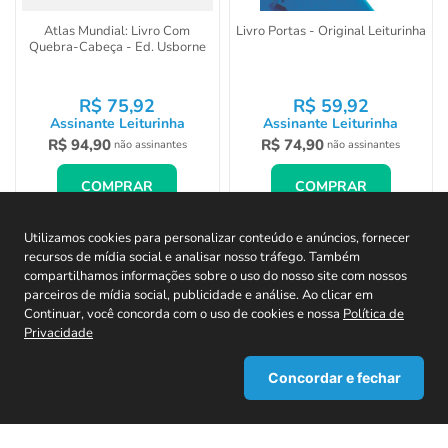
Atlas Mundial: Livro Com
Livro Portas - Original Leiturinha
Quebra-Cabeça - Ed. Usborne
R$
75
,
92
R$
59
,
92
Assinante Leiturinha
Assinante Leiturinha
R$
94
,
90
R$
74
,
90
não assinantes
não assinantes
COMPRAR
COMPRAR
Utilizamos cookies para personalizar conteúdo e anúncios, fornecer
recursos de mídia social e analisar nosso tráfego. Também
compartilhamos informações sobre o uso do nosso site com nossos
parceiros de mídia social, publicidade e análise. Ao clicar em
CADASTRE-SE EM NOSSA NEWSLETTER E
Continuar, você concorda com o uso de cookies e nossa
Política de
RECEBA TODAS AS NOVIDADES!
Privacidade
Concordar e fechar
1
Adicionar à sacola
Comprar