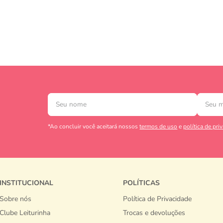
*Ao concluir você aceitará nossos
termos de uso
e
política de pri
INSTITUCIONAL
POLÍTICAS
Sobre nós
Política de Privacidade
Clube Leiturinha
Trocas e devoluções