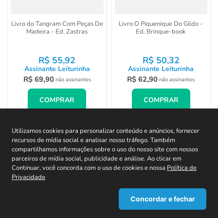
Livro do Tangram Com Peças De
Livro O Piquenique Do Gildo -
Madeira - Ed. Zastras
Ed. Brinque-book
R$
55
,
92
R$
50
,
32
Assinante Leiturinha
Assinante Leiturinha
R$
69
,
90
R$
62
,
90
não assinantes
não assinantes
COMPRAR
COMPRAR
Utilizamos cookies para personalizar conteúdo e anúncios, fornecer
recursos de mídia social e analisar nosso tráfego. Também
compartilhamos informações sobre o uso do nosso site com nossos
CADASTRE-SE EM NOSSA NEWSLETTER E
parceiros de mídia social, publicidade e análise. Ao clicar em
RECEBA TODAS AS NOVIDADES!
Continuar, você concorda com o uso de cookies e nossa
Política de
Privacidade
Concordar e fechar