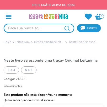
FRETE GRÁTIS ACIMA DE R$150
0
Faça sua busca aqui
LEITURINHA
LIVROS ORIGINAIS LEITURINHA
NESTE LIVRO SE ESCONDE UMA TRAÇA- ORIGINAL LEITURINHA
Neste livro se esconde uma traça- Original Leiturinha
3 a 4
5 a 6
Código
:
24673
não assinantes
Este produto não está disponível no momento
Quero saber quando estiver disponível