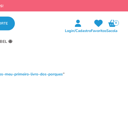
0
Login/Cadastro
Favoritos
Sacola
BEL 🐝
s-meu-primeiro-livro-dos-porques
"