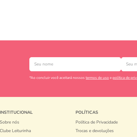
*Ao concluir você aceitará nossos
termos de uso
e
política de pri
INSTITUCIONAL
POLÍTICAS
Sobre nós
Política de Privacidade
Clube Leiturinha
Trocas e devoluções