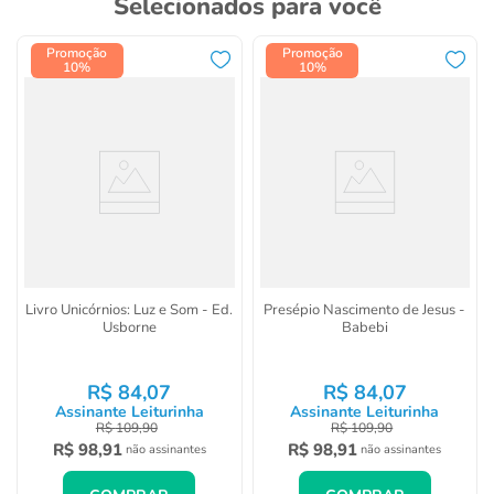
Selecionados para você
Promoção
Promoção
10%
10%
Livro Unicórnios: Luz e Som - Ed.
Presépio Nascimento de Jesus -
Usborne
Babebi
R$
84
,
07
R$
84
,
07
Assinante Leiturinha
Assinante Leiturinha
R$
109
,
90
R$
109
,
90
R$
98
,
91
R$
98
,
91
não assinantes
não assinantes