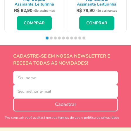
Assinante Leiturinha
Assinante Leiturinha
R$
82
,
90
R$
79
,
90
não assinantes
não assinantes
COMPRAR
COMPRAR
CADASTRE-SE EM NOSSA NEWSLETTER E
RECEBA TODAS AS NOVIDADES!
Cadastrar
*Ao concluir você aceitará nossos
termos de uso
e
política de privacidade