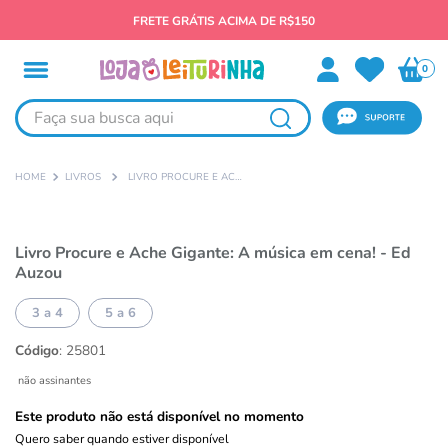
FRETE GRÁTIS ACIMA DE R$150
0
Faça sua busca aqui
LIVROS
LIVRO PROCURE E ACHE GIGANTE: A MÚSICA EM CENA! - ED AUZOU
Livro Procure e Ache Gigante: A música em cena! - Ed
Auzou
3 a 4
5 a 6
Código
:
25801
não assinantes
Este produto não está disponível no momento
Quero saber quando estiver disponível