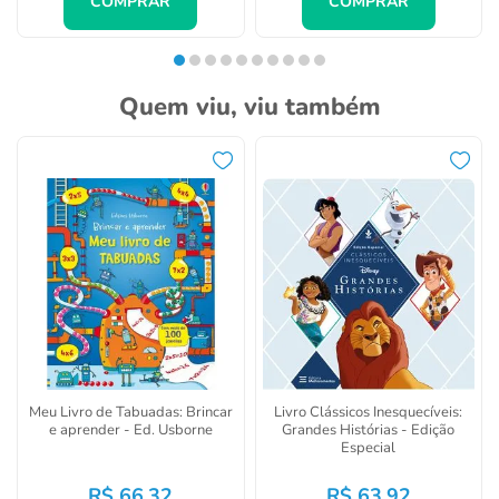
COMPRAR
COMPRAR
Quem viu, viu também
Meu Livro de Tabuadas: Brincar
Livro Clássicos Inesquecíveis:
e aprender - Ed. Usborne
Grandes Histórias - Edição
Especial
R$
66
,
32
R$
63
,
92