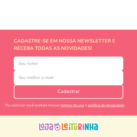
CADASTRE-SE EM NOSSA NEWSLETTER E
RECEBA TODAS AS NOVIDADES!
Cadastrar
*Ao concluir você aceitará nossos
termos de uso
e
política de privacidade