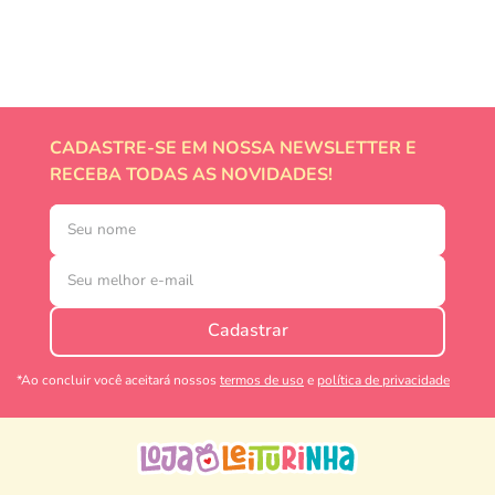
CADASTRE-SE EM NOSSA NEWSLETTER E
RECEBA TODAS AS NOVIDADES!
Cadastrar
*Ao concluir você aceitará nossos
termos de uso
e
política de privacidade