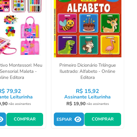
ativo Montessori: Meu
Primeiro Dicionário Trilíngue
 Sensorial Maleta -
Ilustrado: Alfabeto - Online
line Editora
Editora
R$
79
,
92
R$
15
,
92
ante Leiturinha
Assinante Leiturinha
9
,
90
R$
19
,
90
não assinantes
não assinantes
COMPRAR
COMPRAR
ESPIAR