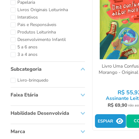
Papelaria
Livros Originais Leiturinha
Interativos
Pais e Responsáveis
Produtos Leiturinha
Desenvolvimento Infantil
5 a 6 anos
3 a 4 anos
Livro Uma Confus
Subcategoria
Morango - Original 
Livro-brinquedo
R$
55
,
9
Faixa Etária
Assinante Leit
R$
69
,
90
não as
0 a 1
Habilidade Desenvolvida
1 a 2
C
3 a 4
ESPIAR
Alfabetização Números e Cores
5 a 6
Marca
Animais e Meio Ambiente
7 a 8