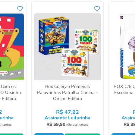
o Com os
Box Coleção Primeiras
BOX C/6 U
 O Ursinho
Palavrinhas Patrulha Canina -
Escolinha 
 Editora
Online Editora
2
R$
47
,
92
urinha
Assinante Leiturinha
Assin
R$
59
,
90
R$
3
sinantes
não assinantes