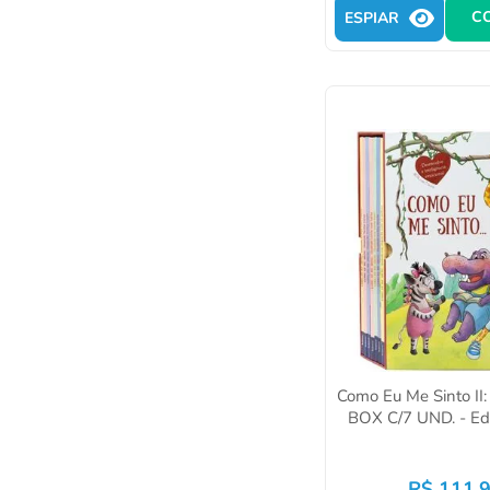
C
ESPIAR
Como Eu Me Sinto II
BOX C/7 UND. - Ed.
R$
111
,