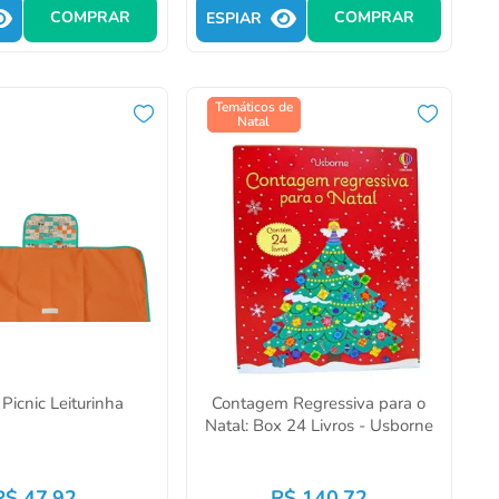
COMPRAR
COMPRAR
ESPIAR
Temáticos de
Promoção
Natal
10%
Picnic Leiturinha
Contagem Regressiva para o
Natal: Box 24 Livros - Usborne
R$
47
,
92
R$
140
,
72