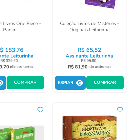
e Livros One Piece -
Coleção Livros de Mistérios -
Panini
Originais Leiturinha
$
183
,
76
R$
65
,
52
ante Leiturinha
Assinante Leiturinha
R$
329
,
70
R$
95
,
80
9
,
70
R$
81
,
90
não assinantes
não assinantes
COMPRAR
COMPRAR
ESPIAR