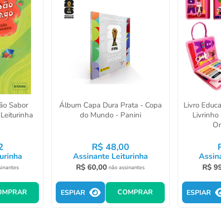
ão Sabor
Álbum Capa Dura Prata - Copa
Livro Educ
Leiturinha
do Mundo - Panini
Livrinho
On
2
R$
48
,
00
urinha
Assinante Leiturinha
Assin
R$
60
,
00
R$
9
sinantes
não assinantes
OMPRAR
COMPRAR
ESPIAR
ESPIAR