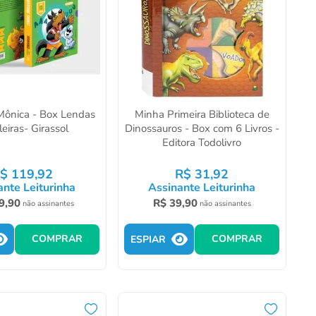
Mônica - Box Lendas
Minha Primeira Biblioteca de
leiras- Girassol
Dinossauros - Box com 6 Livros -
Editora Todolivro
$
119
,
92
R$
31
,
92
ante Leiturinha
Assinante Leiturinha
9
,
90
R$
39
,
90
não assinantes
não assinantes
COMPRAR
COMPRAR
ESPIAR