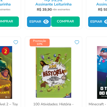
urinha
Assinante Leiturinha
Assin
R$
39
,
90
R$
5
ssinantes
não assinantes
OMPRAR
COMPRAR
ESPIAR
ESPIAR
Promoção
10%
vel 2 – Toy
100 Atividades: História -
Minecraft 