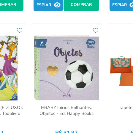
OMPRAR
COMPRAR
ESPIAR
ESPIAR
: (ED.LUXO):
HBABY Inícios Brilhantes:
Tapete 
 Todolivro
Objetos - Ed. Happy Books
92
R$
31
,
92