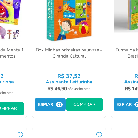
tida Mente 1
Box Minhas primeiras palavras -
Turma da 
ramentos
Ciranda Cultural
Brasi
92
R$
37
,
52
R
urinha
Assinante Leiturinha
Assin
R$
46
,
90
R$
14
não assinantes
ssinantes
COMPRAR
ESPIAR
ESPIAR
OMPRAR