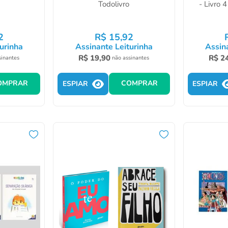
Todolivro
- Livro 4
2
R$
15
,
92
urinha
Assinante Leiturinha
Assin
R$
19
,
90
R$
2
sinantes
não assinantes
OMPRAR
COMPRAR
ESPIAR
ESPIAR