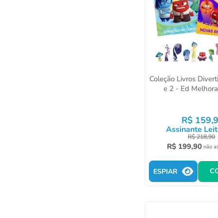
Coleção Livros Diver
e 2 - Ed Melho
R$
159
,
Assinante Leit
R$
218
,
90
R$
199
,
90
não a
C
ESPIAR