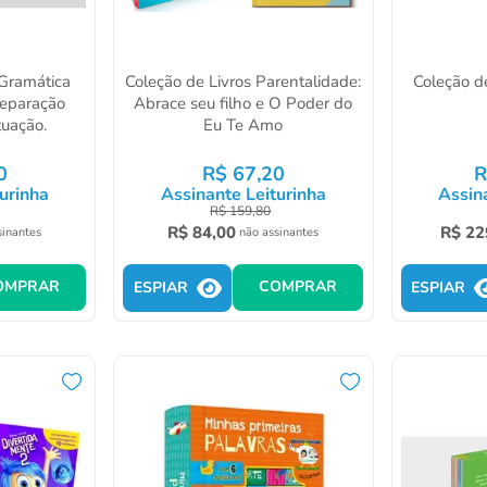
 Gramática
Coleção de Livros Parentalidade:
Coleção d
 Separação
Abrace seu filho e O Poder do
tuação.
Eu Te Amo
0
R$
67
,
20
R
urinha
Assinante Leiturinha
Assin
R$
159
,
80
R$
84
,
00
R$
22
sinantes
não assinantes
OMPRAR
COMPRAR
ESPIAR
ESPIAR