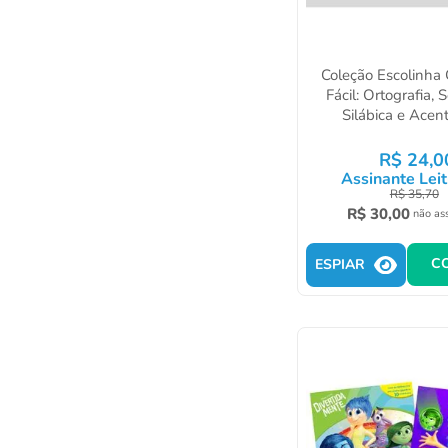
Coleção Escolinha
Fácil: Ortografia,
Silábica e Acen
R$
24
,
0
Assinante Leit
R$
35
,
70
R$
30
,
00
não as
C
ESPIAR