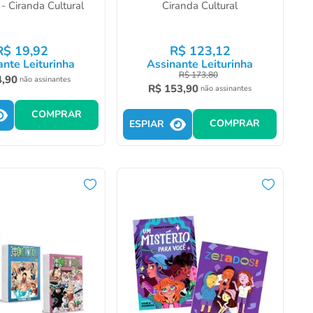
 - Ciranda Cultural
Ciranda Cultural
R$
19
,
92
R$
123
,
12
ante Leiturinha
Assinante Leiturinha
R$
173
,
80
4
,
90
não assinantes
R$
153
,
90
não assinantes
COMPRAR
COMPRAR
ESPIAR