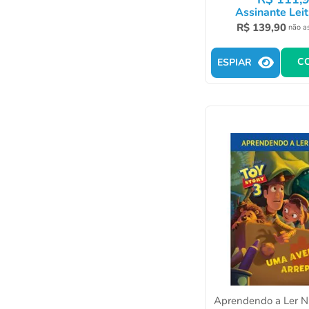
Assinante Leit
R$
139
,
90
não a
C
ESPIAR
Aprendendo a Ler Ní