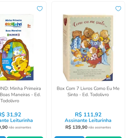
ND: Minha Primeira
Box Com 7 Livros Como Eu Me
Boas Maneiras - Ed.
Sinto - Ed. Todolivro
Todolivro
R$
31
,
92
R$
111
,
92
ante Leiturinha
Assinante Leiturinha
9
,
90
R$
139
,
90
não assinantes
não assinantes