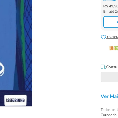
R$
49
,
9
Em até
2
Consul
Ver Mai
Todos os l
Curadoria 