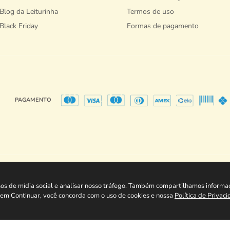
Blog da Leiturinha
Termos de uso
Black Friday
Formas de pagamento
PAGAMENTO
Copyright @ Playkids Internet Movel 2026 - Todos os direitos reservados.
74/0001-77 - Av. João Pinheiro, 583 -Campo da Mogiana - Poços de Caldas - MG - 377
rsos de mídia social e analisar nosso tráfego. Também compartilhamos informa
ar em Continuar, você concorda com o uso de cookies e nossa
Política de Privac