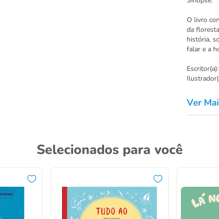
Sinopse:
O livro co
da florest
história, 
falar e a h
Escritor(a)
Ilustrador
Ver Mai
Selecionados para você