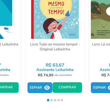
l Leiturinha
Livro Tudo ao mesmo tempo! -
Livro Lá no
Original Leiturinha
7
R$
63
,
67
urinha
Assinante Leiturinha
Assin
R$
74
,
90
R$
7
inantes
não assinantes
OMPRAR
COMPRAR
ESPIAR
ESPIAR