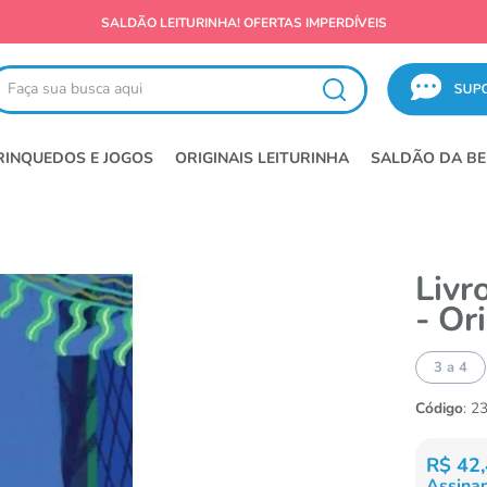
SALDÃO LEITURINHA! OFERTAS IMPERDÍVEIS
ça sua busca aqui
RINQUEDOS E JOGOS
ORIGINAIS LEITURINHA
SALDÃO DA BE
Livr
- Or
3 a 4
Código
:
2
R$
42
,
Assinan