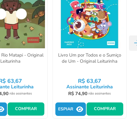
 Rio Matapi - Original
Livro Um por Todos e o Sumiço
Leiturinha
de Um - Original Leiturinha
R$
63
,
67
R$
63
,
67
ante Leiturinha
Assinante Leiturinha
4
,
90
R$
74
,
90
não assinantes
não assinantes
COMPRAR
COMPRAR
ESPIAR