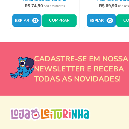
R$
74
,
90
R$
69
,
90
não assinantes
não ass
COMPRAR
C
ESPIAR
ESPIAR
CADASTRE-SE EM NOSSA
NEWSLETTER E RECEBA
TODAS AS NOVIDADES!