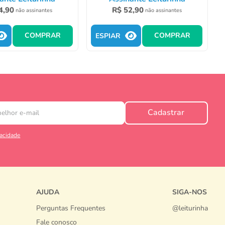
4
,
90
R$
52
,
90
não assinantes
não assinantes
COMPRAR
COMPRAR
ESPIAR
Cadastrar
vacidade
AJUDA
SIGA-NOS
Perguntas Frequentes
@leiturinha
Fale conosco