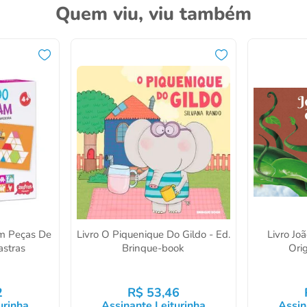
Quem viu, viu também
m Peças De
Livro O Piquenique Do Gildo - Ed.
Livro Joã
astras
Brinque-book
Orig
2
R$
53
,
46
urinha
Assinante Leiturinha
Assin