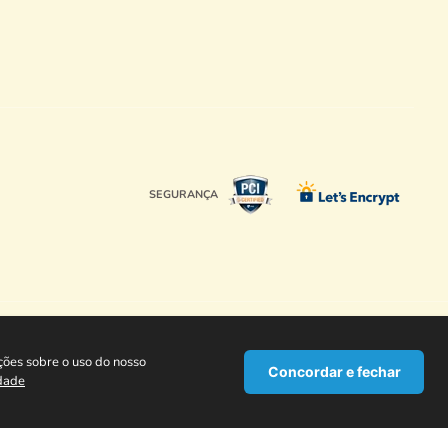
SEGURANÇA
01-880, Brasil
ções sobre o uso do nosso
Concordar e fechar
idade
ATENDIMENTO