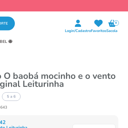
0
Login/Cadastro
Favoritos
Sacola
BEL 🐝
o O baobá mocinho e o vento
iginal Leiturinha
5 a 6
3643
42
te Leiturinha