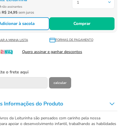
1
0
não assinantes
x
R$
24
,
95
sem juros
Adicionar à sacola
Comprar
FORMAS DE PAGAMENTO
Quero assinar e ganhar descontos
te o frete aqui
s Informações do Produto
ivros da Leiturinha são pensados com carinho pela nossa
para apoiar o desenvolvimento infantil, trabalhando as habilidades