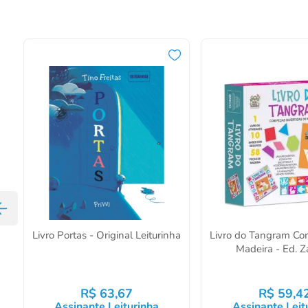
Livro Portas - Original Leiturinha
Livro do Tangram Co
Madeira - Ed. Z
R$
63
,
67
R$
59
,
4
Assinante Leiturinha
Assinante Leit