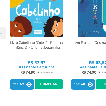
Livro Cabelinho (Coleção Primeira
Livro Portas - Origina
Infância) - Original Leiturinha
R$
63
,
67
R$
63
,
6
Assinante Leiturinha
Assinante Leit
R$
74
,
90
R$
74
,
90
não assinantes
não ass
COMPRAR
C
ESPIAR
ESPIAR