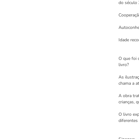
do século 
Cooperação
Autoconhe
Idade rec
O que foi 
livro?
As ilustra
chama a a
A obra tra
crianças, q
O livro ex
diferentes 