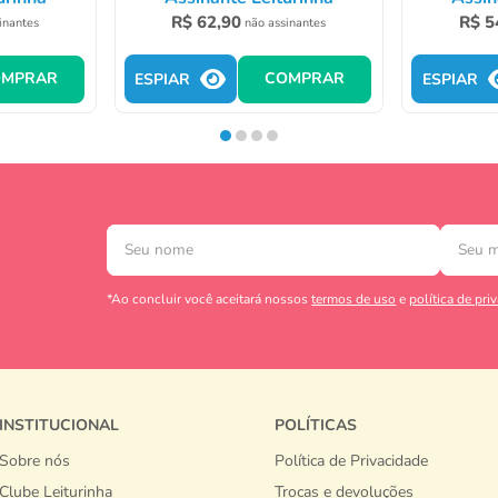
R$
62
,
90
R$
5
inantes
não assinantes
OMPRAR
COMPRAR
ESPIAR
ESPIAR
*Ao concluir você aceitará nossos
termos de uso
e
política de pri
INSTITUCIONAL
POLÍTICAS
Sobre nós
Política de Privacidade
Clube Leiturinha
Trocas e devoluções