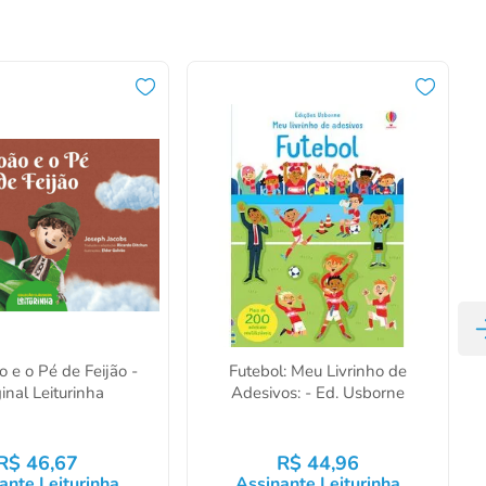
o e o Pé de Feijão -
Futebol: Meu Livrinho de
inal Leiturinha
Adesivos: - Ed. Usborne
R$
46
,
67
R$
44
,
96
ante Leiturinha
Assinante Leiturinha