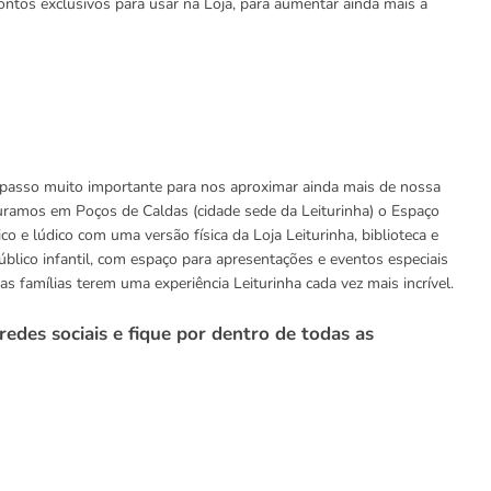
ntos exclusivos para usar na Loja, para aumentar ainda mais a
sso muito importante para nos aproximar ainda mais de nossa
uramos em Poços de Caldas (cidade sede da Leiturinha) o Espaço
co e lúdico com uma versão física da Loja Leiturinha, biblioteca e
blico infantil, com espaço para apresentações e eventos especiais
 famílias terem uma experiência Leiturinha cada vez mais incrível.
des sociais e fique por dentro de todas as