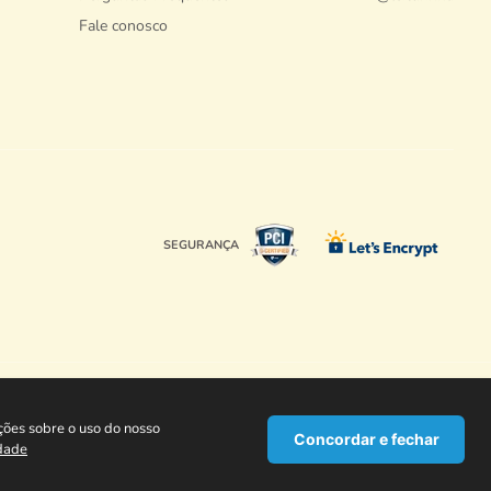
Fale conosco
SEGURANÇA
01-880, Brasil
ções sobre o uso do nosso
Concordar e fechar
idade
ATENDIMENTO