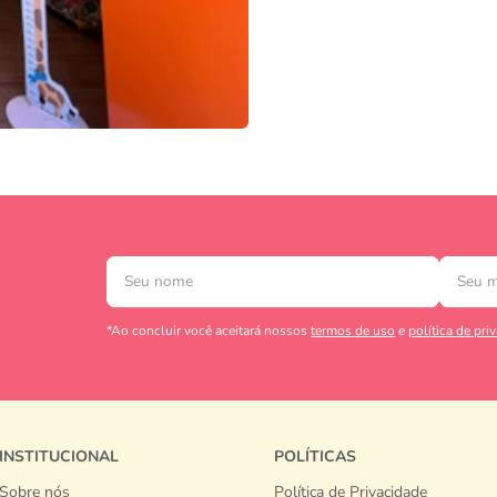
*Ao concluir você aceitará nossos
termos de uso
e
política de pri
INSTITUCIONAL
POLÍTICAS
Sobre nós
Política de Privacidade