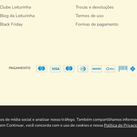
Clube Leiturinha
Trocas e devoluções
Blog da Leiturinha
Termos de uso
Black Friday
Formas de pagamento
PAGAMENTO
Copyright @ Playkids Internet Movel 2026 - Todos os direitos reservados.
74/0001-77 - Av. João Pinheiro, 583 -Campo da Mogiana - Poços de Caldas - MG - 377
rsos de mídia social e analisar nosso tráfego. Também compartilhamos informa
ar em Continuar, você concorda com o uso de cookies e nossa
Política de Privac