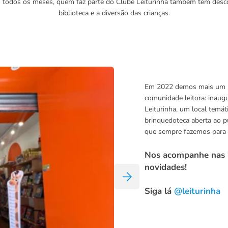
os todos os meses, quem faz parte do Clube Leiturinha também tem desco
biblioteca e a diversão das crianças.
Em 2022 demos mais um pa
comunidade leitora: inaug
Leiturinha, um local temáti
brinquedoteca aberta ao pú
que sempre fazemos para as
Nos acompanhe nas re
novidades!
Siga lá
@leiturinha