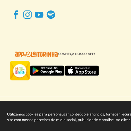
CONHEÇA NOSSO APP!
CNPJ 23.909.1
Utilizamos cookies para personalizar conteúdo e anúncios, fornecer recu
site com nossos parceiros de mídia social, publicidade e análise. Ao clic