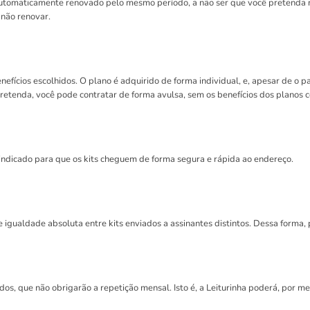
automaticamente renovado pelo mesmo período, a não ser que você pretenda nã
 não renovar.
enefícios escolhidos. O plano é adquirido de forma individual, e, apesar de
 pretenda, você pode contratar de forma avulsa, sem os benefícios dos planos
s indicado para que os kits cheguem de forma segura e rápida ao endereço.
igualdade absoluta entre kits enviados a assinantes distintos. Dessa forma, p
iados, que não obrigarão a repetição mensal. Isto é, a Leiturinha poderá, por m