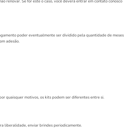
o renovar. Se for este o caso, você deverá entrar em contato conosco
 o pagamento poder eventualmente ser dividido pela quantidade de meses
 com adesão.
or quaisquer motivos, os kits podem ser diferentes entre si.
era liberalidade, enviar brindes periodicamente.