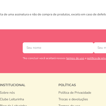
ata de uma assinatura e não de compra de produtos, exceto em caso de defe
*Ao concluir você aceitará nossos
termos de uso
e
política de pri
INSTITUCIONAL
POLÍTICAS
Sobre nós
Política de Privacidade
Clube Leiturinha
Trocas e devoluções
Blog da Leiturinha
Termos de uso